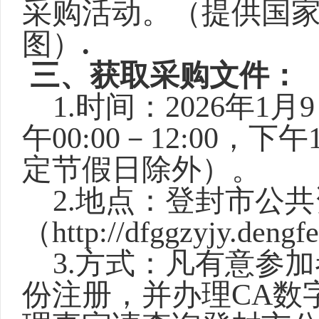
采购活动。（提供国
图）
.
三、
获取采购文件
：
1.时间：
2026年1月
午
00:00
－
1
2:00，
下午
定
节假日除外）
。
2.地点：登封市公
（http://dfggzyjy.dengf
3.方式：凡有意参
份注册，并办理CA数