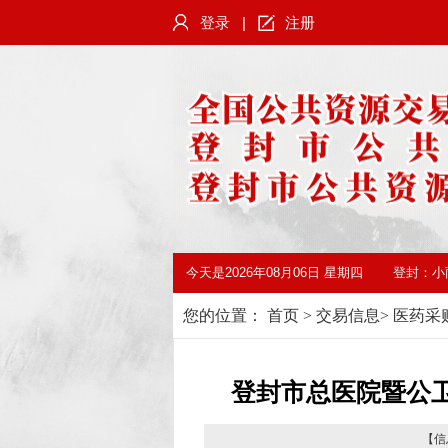
登录
|
注册
今天是
2026年08月06日 星期四
登封：
小
您的位置：
首页
>
交易信息
>
医药采
登封市总医院暨公
【信