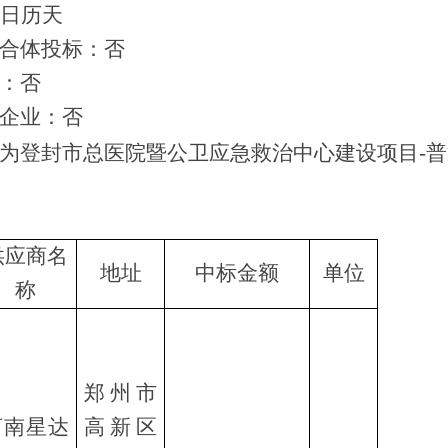
0日历天
联合体投标：否
品：否
小企业：否
为
登封市总医院暨公卫应急救治中心建设项目
-
供应商名
地址
中标金额
单位
称
郑州市
河南星达
高新区