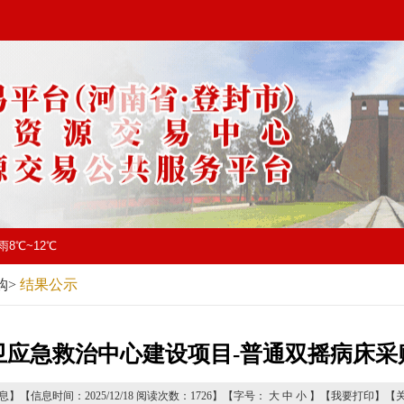
雨8℃~12℃
购
>
结果公示
卫应急救治中心建设项目-普通双摇病床采
息】【信息时间：2025/12/18 阅读次数：
1726
】【字号：
大
中
小
】【
我要打印
】【