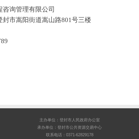
程咨询管理有限公司
登封市嵩阳街道嵩山路
801号三楼
789
主办单位：登封市人民政府办公室
承办单位：登封市公共资源交易中心
联系电话：0371-62829178