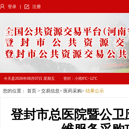
登录
|
注册
今天是
2026年08月07日 星期五
登封：
小雨8℃~12℃
您的位置：
首页
>
交易信息
>
医药采购
>
结果公示
登封市总医院暨公卫