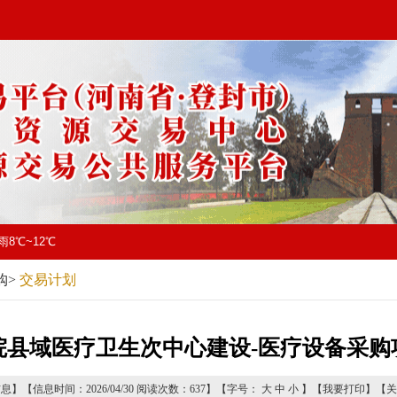
雨8℃~12℃
购
>
交易计划
院县域医疗卫生次中心建设-医疗设备采购
息】【信息时间：2026/04/30 阅读次数：
637
】【字号：
大
中
小
】【
我要打印
】【
关