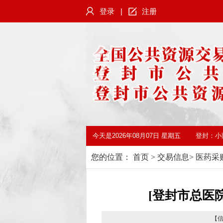
登录
|
注册
今天是
2026年08月07日 星期五
登封：
小
您的位置：
首页
>
交易信息
>
医药采
[登封市总医
【信