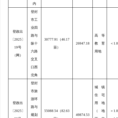
内
登封
市工
业四
登政出
路与
高等
〔
2025
〕
30777.91
（
46.17
纵十
26947.18
教育
＜
1.0
19
号
亩）
六路
用地
（网）
交叉
口西
北角
登封
城镇
市旅
住宅
游环
登政出
用地
路与
〔
2025
〕
55088.54
（
82.63
（地
＞
1.0
规划
49874.53