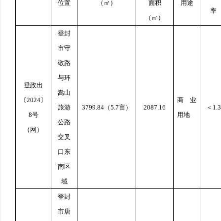
位置
（㎡）
面积
用途
率
（㎡）
登封
市守
敬路
与环
登政出
嵩山
〔
2024
〕
商业
旅游
3799.84
（
5.7
亩）
2087.16
＜
1.3
8
号
用地
公路
（网）
交叉
口东
南区
域
登封
市唐