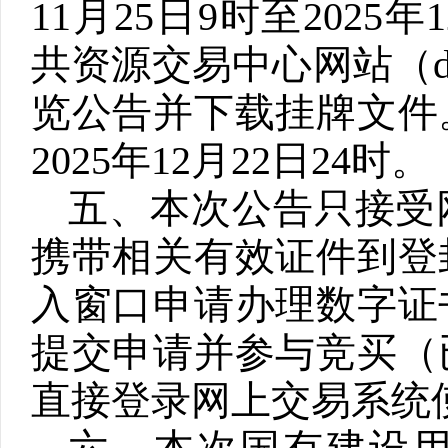
11
月
25
日
9
时至
2025
年
1
共资源交易中心网站（
览公告并下载挂牌文件
2025
年
12
月
22
日
24
时。
五、本次公告只接受
携带相关有效证件到登
入窗口申请办理数字证
提交申请并参与竞买（
直接登录网上交易系统