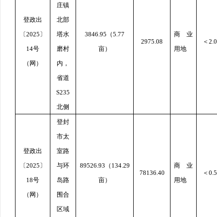
庄镇
登政出
北部
〔
2025
〕
塔水
3846.95
（
5.77
商业
2975.08
＜
2.0
14
号
磨村
亩）
用地
（网）
内，
省道
S235
北侧
登封
市太
登政出
室路
〔
2025
〕
与环
89526.93
（
134.29
商业
78136.40
＜
0.5
18
号
岛路
亩）
用地
（网）
围合
区域