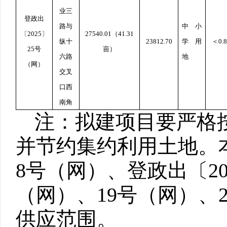
业三
登政出
路与
中小
〔
2025
〕
27540.01
（
41.31
纵十
23812.70
学用
＜
0.8
25
号
亩）
六路
地
（网）
交叉
口西
南角
注：拟建项目要严格
并节约集约利用土地。
8
号（网）、登政出〔
2
（网）、
19
号（网）、
供应范围。