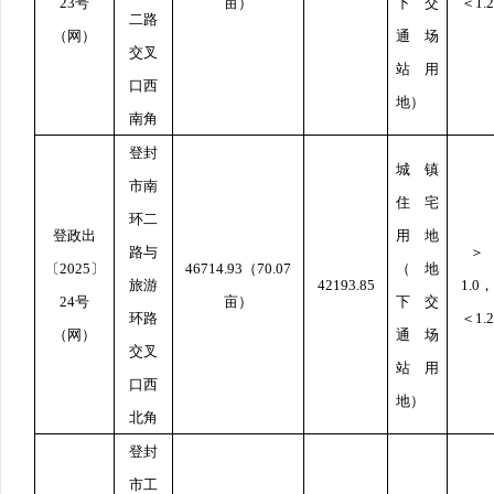
23
号
亩）
下交
＜
1.2
二路
（网）
通场
交叉
站用
口西
地）
南角
登封
城镇
市南
住宅
环二
登政出
用地
路与
＞
〔
2025
〕
46714.93
（
70.07
（地
旅游
42193.85
1.0
，
24
号
亩）
下交
环路
＜
1.2
（网）
通场
交叉
站用
口西
地）
北角
登封
市工