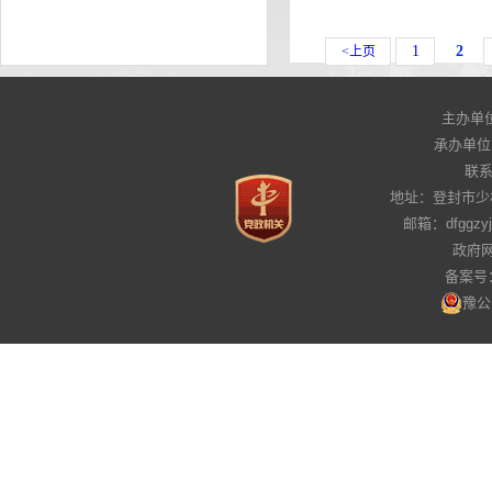
1
2
<上页
主办单
承办单位
联系电
地址：登封市少
邮箱：dfggz
政府网
备案号：
豫公网