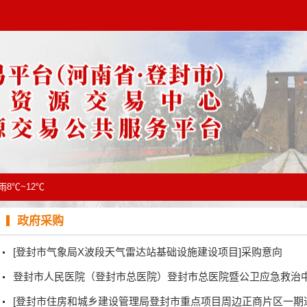
雨8℃~12℃
政府采购
[登封市气象局X波段天气雷达站基础设施建设项目]采购意向