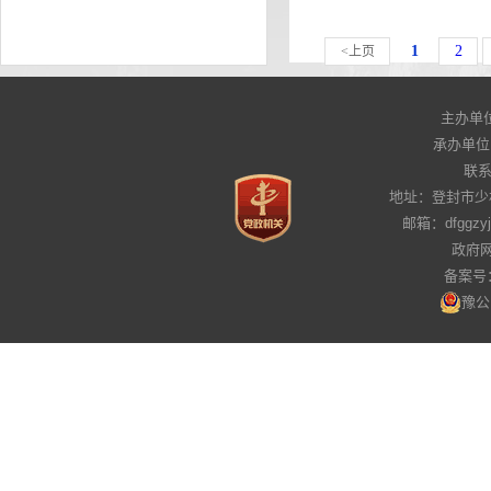
1
2
<上页
主办单
承办单位
联系电
地址：登封市少
邮箱：dfggz
政府网
备案号：
豫公网