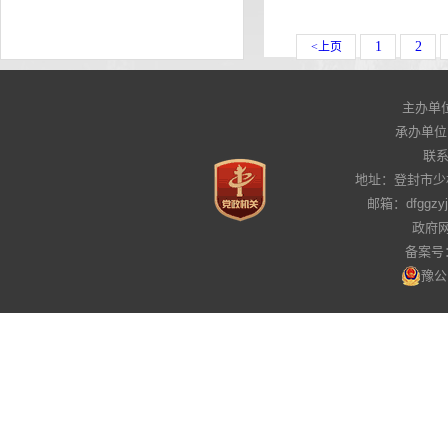
1
2
<上页
主办单
承办单位
联系电
地址：登封市少
邮箱：dfggz
政府网
备案号：
豫公网